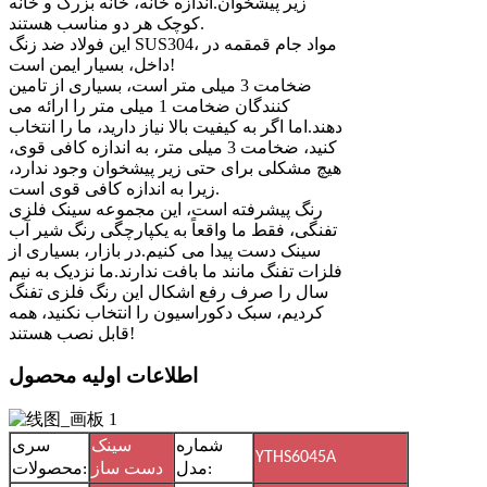
زیر پیشخوان.اندازه خانه، خانه بزرگ و خانه
کوچک هر دو مناسب هستند.
این فولاد ضد زنگ SUS304، مواد جام قمقمه در
داخل، بسیار ایمن است!
ضخامت 3 میلی متر است، بسیاری از تامین
کنندگان ضخامت 1 میلی متر را ارائه می
دهند.اما اگر به کیفیت بالا نیاز دارید، ما را انتخاب
کنید، ضخامت 3 میلی متر، به اندازه کافی قوی،
هیچ مشکلی برای حتی زیر پیشخوان وجود ندارد،
زیرا به اندازه کافی قوی است.
رنگ پیشرفته است، این مجموعه سینک فلزی
تفنگی، فقط ما واقعاً به یکپارچگی رنگ شیر آب
سینک دست پیدا می کنیم.در بازار، بسیاری از
فلزات تفنگ مانند ما بافت ندارند.ما نزدیک به نیم
سال را صرف رفع اشکال این رنگ فلزی تفنگ
کردیم، سبک دکوراسیون را انتخاب نکنید، همه
قابل نصب هستند!
اطلاعات اولیه محصول
شماره
سینک
سری
YTHS6045A
مدل:
دست ساز
محصولات: