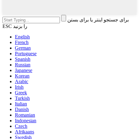
برای جستجو اینتر یا برای بستن
ESC را بزنید
English
French
German
Portuguese
Spanish
Russian
Japanese
Korean
Arabic
Irish
Greek
Turkish
Italian
Danish
Romanian
Indonesian
Czech
Afrikaans
Swedish