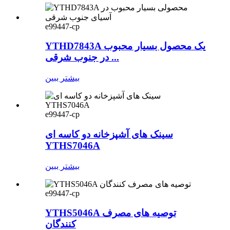
e99447-cp
YTHD7843A یک محصول بسیار محبوب
در جنوب شرقی ...
بیشتر ببین
e99447-cp
سینک های آشپزخانه دو کاسه ای
YTHS7046A
بیشتر ببین
e99447-cp
YTHS5046A توصیه های مصرف
کنندگان