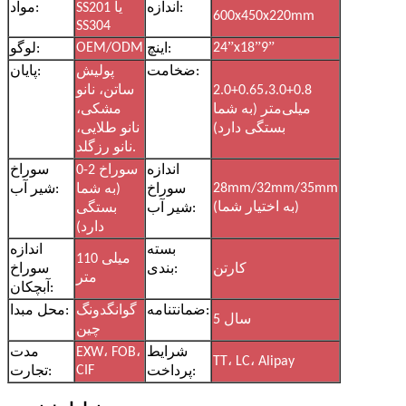
اندازه:
SS201 یا
مواد:
600x450x220mm
SS304
”
”
”
OEM/ODM
24
x18
9
اینچ:
لوگو:
ضخامت:
پولیش
پایان:
2.0+0.65،3.0+0.8
ساتن، نانو
میلی‌متر (به شما
مشکی،
بستگی دارد)
نانو طلایی،
نانو رزگلد.
اندازه
0-2 سوراخ
سوراخ
28mm/32mm/35mm
سوراخ
(به شما
شیر آب:
(به اختیار شما)
شیر آب:
بستگی
دارد)
بسته
اندازه
110 میلی
کارتن
بندی:
سوراخ
متر
آبچکان:
ضمانتنامه:
گوانگدونگ
محل مبدا:
5 سال
چین
شرایط
EXW، FOB،
مدت
TT، LC، Alipay
CIF
پرداخت:
تجارت: