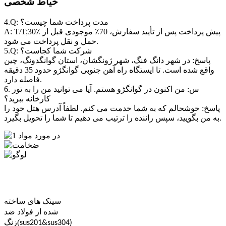
خیاط شخصی
4.Q: مدت پرداخت شما چیست؟
A: T/T;30٪ پیش پرداخت پس از تأیید سفارش، 70٪ موجودی قبل از
حمل و نقل پرداخت می شود.
5.Q: شرکت شما کجاست؟
پاسخ: در شهر دانگ فنگ، شهر ژونگشان، استان گوانگدونگ، چین
واقع شده است. تا ایستگاه راه آهن جنوبی گوانگژو حدود 35 دقیقه
فاصله دارد.
6. س: من اکنون در گوانگژو هستم. آیا می توانید من را به تور
کارخانه ببرید؟
پاسخ: خوشحالم که به شما خدمت می کنم. لطفاً آدرس هتل خود را
به من بگویید، سپس راننده را ترتیب می دهیم تا شما را تحویل بگیرد.
درباره مواد:
ضخامت
لوگو
سینک های ساخته
شده از فولاد ضد
(
sus201&sus304)
زنگ