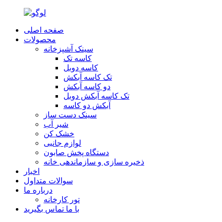
صفحه اصلی
محصولات
سینک آشپزخانه
کاسه تک
کاسه دوبل
تک کاسه آبکش
دو کاسه آبکش
تک کاسه آبکش دوبل
آبکش دو کاسه
سینک دست ساز
شير آب
خشک کن
لوازم جانبی
دستگاه پخش صابون
ذخیره سازی و سازماندهی خانه
اخبار
سوالات متداول
درباره ما
تور کارخانه
با ما تماس بگیرید