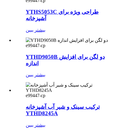
e99447-cp
YTHS5053C طراحی ویژه برای
آشپزخانه
بیشتر ببین
e99447-cp
YTHD9050B دو لگن برای افزایش
اندازه
بیشتر ببین
e99447-cp
ترکیب سینک و شیر آب آشپزخانه
YTHD8245A
بیشتر ببین