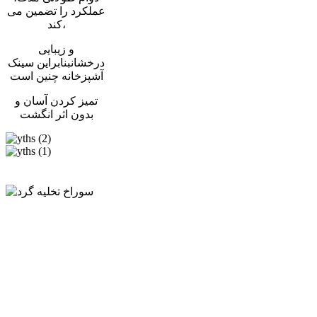
عملکرد را تضمین می
کند،
و زیبایی
درخشانبنابراین سینک
آشپزخانه چنین است
تمیز کردن آسان و
بدون اثر انگشت
نانو مشکی
نانو رزگلد
شما
می
توان
انتخاب
کنید
از
جانب
دو