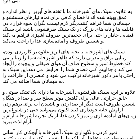
می دارد.
به علاوه، سینک های آشپزخانه ما با تخته های آبریز از نظر اندازه و
عمق بهینه شده اند تا فضای کافی برای تمام نیازهای شستشو و
خیساندن شما فراهم کنند.دیگر لازم نیست نگران نحوه قرار دادن
قابلمه ها و تابه های بزرگ در یک سینک ظرفشویی باشید.این سینک
فضایی جادار را حتی برای حجیم‌ترین ظروف آشپزی فراهم می‌کند
و شستن ظروف و آماده‌سازی غذا را راحت می‌کند.
سینک های آشپزخانه با تخته های آبریز علاوه بر کاربردی بودن،
زیبایی براق و مدرنی دارند که ظاهر آشپزخانه شما را زیباتر می
کند.خطوط تمیز و سطوح صاف آن هوای صیقلی و پیچیده را ایجاد
می کند و جذابیت کلی فضای شما را افزایش می دهد.این سینک به
راحتی با هر دکور آشپزخانه ترکیب می شود و عنصری از ظرافت را
به مهمانان شما اضافه می کند.
علاوه بر این، سینک ظرفشویی آشپزخانه ما دارای یک تشک صوتی و
عایق حرارتی عالی برای کاهش موثر سطح سر و صدا در هنگام
شستن ظروف است.دیگر از صدا زدن و پاشیدن آب برای برهم زدن
آرامش خانه خودداری کنید.اکنون می‌توانید حتی در شلوغ‌ترین
زمان‌های آماده‌سازی و تمیز کردن غذا، از یک تجربه آشپزخانه آرام و
آرام لذت ببرید.
تمیز کردن و نگهداری سینک آشپزخانه با آبچکان کار آسانی
است.سطح غیر متخلخل آن لکه ها را دفع می کند و از رشد باکتری