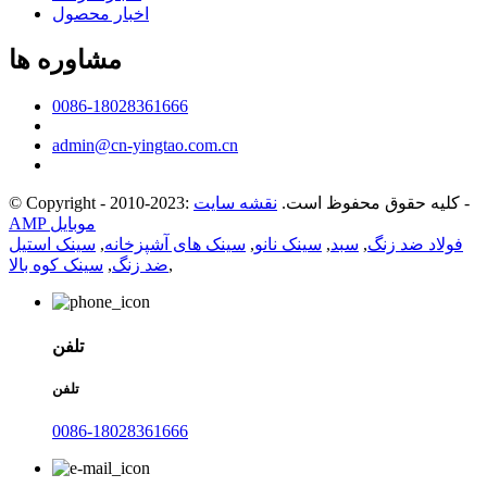
اخبار محصول
مشاوره ها
0086-18028361666
admin@cn-yingtao.com.cn
-
© Copyright - 2010-2023: کلیه حقوق محفوظ است.
نقشه سایت
AMP موبایل
فولاد ضد زنگ
,
سبد
,
سینک نانو
,
سینک های آشپزخانه
,
سینک استیل
,
ضد زنگ
,
سینک کوه بالا
تلفن
تلفن
0086-18028361666