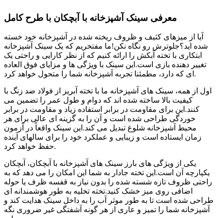
معرفی سینک آشپزخانه با آبچکان با طرح کامل
آیا از میزهای کثیف و ظروف ریخته شده در آشپزخانه خود خسته
شده اید؟جلوترش رو نگاه نکن!ما مفتخریم که یک سینک آشپزخانه
ابتکاری با تخته آبکش را ارائه کنیم که از نظر کارایی و راحتی یک
تغییر دهنده بازی است.این سینک با ویژگی ها و مزایای فوق العاده
ای که دارد، مطمئنا تجربه آشپزخانه شما را متحول خواهد کرد.
اول از همه، سینک های آشپزخانه ما با تخته آبریز از فولاد ضد زنگ با
کیفیت بالا ساخته شده اند که دوام و طول عمر را تضمین می
کنند.این برای مقاومت در برابر استفاده زیاد و مقاومت در برابر
خوردگی طراحی شده است و آن را به گزینه ای عالی برای هر
محیط آشپزخانه شلوغ تبدیل می کند.این سینک واقعاً در آزمون
زمان ایستاده است و زیبایی و عملکرد خود را برای سالهای آینده
حفظ خواهد کرد.
یکی از ویژگی های بارز سینک های آشپزخانه با آبچکان، آبچکان
یکپارچه آن است.این تخته جادار به شما این امکان را می دهد که به
راحتی ظروف تازه شسته شده را بدون نیاز به قفسه ظرف یا حوله
اضافی روی میز خشک کنید.تخته تخلیه به طور هوشمندانه ای
طراحی شده است تا به طور موثر آب را به داخل سینک هدایت کند و
آشپزخانه شما را تمیز و عاری از هر گونه آشفتگی غیر ضروری نگه