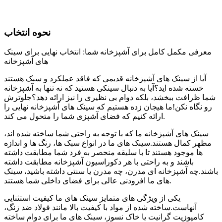
ما بنویسید و ما خوشحال خواهیم شد که ظرف 24 ساعت به شما
کمک کنیم.
نحوه انتخاب
معرفی مکمل کامل برای آشپزخانه شما: انتخاب نهایی برای سینک
های آشپزخانه
آیا از سینک های آشپزخانه قدیمی که فاقد عملکرد و سبک هستند
خسته شده اید؟آیا به دنبال سینکی هستید که نه تنها به آشپزخانه
شما ظرافت ببخشد، بلکه دوام بی نظیری را نیز ارائه دهد؟جلوترش
رو نگاه نکن!ما هیجان زده هستیم که سینک های آشپزخانه نهایی را
ارائه کنیم که فضای آشپزی شما را متحول می کند.
سینک های آشپزخانه ما که با توجه به راحتی شما ساخته شده اند،
مظهر کمال هستند.سینک های ما در انواع سبک ها، رنگ ها و اندازه
ها موجود هستند تا با سلیقه منحصر به فرد شما مطابقت داشته
باشند و به راحتی با هر دکوراسیون آشپزخانه مطابقت داشته
باشند.چه آشپزخانه ای مدرن، چه مدرن یا سنتی داشته باشید، سینک
های ما افزودنی عالی برای فضای داخلی شما هستند.
یکی از ویژگی های متمایز سینک های ما کیفیت استثنایی
آنهاست.ساخته شده از مواد با کیفیت بالا مانند فولاد ضد زنگ،
کامپوزیت گرانیت یا خاک نسوز، سینک های ما برای دوام ساخته