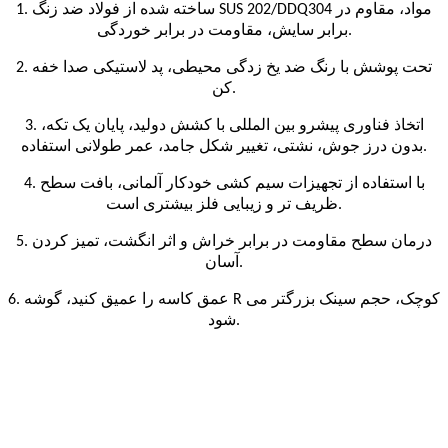
1. ساخته شده از فولاد ضد زنگ SUS 202/DDQ304 مواد، مقاوم در
برابر سایش، مقاومت در برابر خوردگی.
2. تحت پوشش با رنگ ضد یخ زدگی محیطی، پد لاستیکی صدا خفه
کن.
3. اتخاذ فناوری پیشرو بین المللی با کشش دولید، پایان یک تکه،
بدون درز جوش، نشتی، تغییر شکل جامد، عمر طولانی استفاده.
4. با استفاده از تجهیزات سیم کشی خودکار آلمانی، بافت سطح
ظریف تر و زیبایی فلز بیشتری است.
5. درمان سطح مقاومت در برابر خراش و اثر انگشت، تمیز کردن
آسان.
6. عمق کاسه را عمیق کنید، گوشه R کوچک، حجم سینک بزرگتر می
شود.
برای اطلاعات بیشتر لطفا با من تماس بگیرید.
ما یک آشپزخانه متفاوت برای برند شما ایجاد خواهیم کرد.
خدمات پس از فروش با کیفیت بالا: اگر سؤال دیگری دارید، لطفاً با