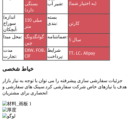
(به اختیار شما)
شیر آب:
بستگی
دارد)
بسته
(اندازه
110 میلی
کارتن
بندی:
سوراخ
متر
آبچکان:
ضمانتنامه:
گوانگدونگ
محل مبدا:
5 سال
چین
شرایط
EXW، FOB،
مدت
TT، LC، Alipay
CIF
پرداخت:
تجارت:
خیاط شخصی
جزئیات سفارشی سازی پیشرفته را می توان با توجه به نیاز بازار
هدف یا نیازهای خاص شرکت سفارشی کرد.سینک های سفارشی و
انحصاری برای مشتریان
در مورد مواد
ضخامت