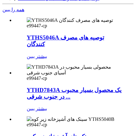
همه را ببین
e99447-cp
YTHS5046A توصیه های مصرف
کنندگان
بیشتر ببین
e99447-cp
YTHD7843A یک محصول بسیار محبوب
در جنوب شرقی ...
بیشتر ببین
e99447-cp