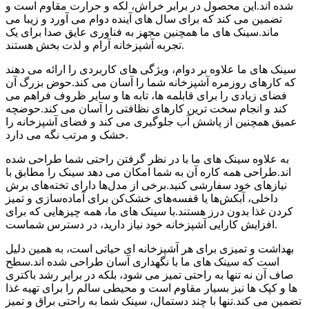
شده اند.این محصول در برابر خراش، لکه و حرارت مقاوم است و
تضمین می کند که برای سال های آینده دوام می آورد و زیبا می
ماند.سینک های ما همچنین مجهز به فناوری عایق صدا برای یک
تجربه آشپزخانه آرام و لذت بخش هستند.
سینک های ما علاوه بر دوام، ویژگی های کاربردی را ارائه می دهند
که کارهای روزمره آشپزخانه شما را آسان می کند.حوض بزرگ آن
فضای زیادی را برای قابلمه ها، تابه ها و سایر ظروف فراهم می
کند و انجام سخت ترین کارهای نظافتی را آسان می کند.حوضچه
عمیق همچنین از پاشش آب جلوگیری می کند و فضای آشپزخانه را
خشک و مرتب نگه می دارد.
به علاوه سینک های ما با در نظر گرفتن راحتی شما طراحی شده
اند.طراحی همه کاره آن به شما امکان می دهد سینک را مطابق با
نیازهای خود سفارشی کنید.برخی از مدل‌ها دارای تخته‌های برش
داخلی، آبکش‌ها یا قفسه‌های خشک‌کن برای آماده‌سازی و تمیز
کردن غذا بدون درز هستند.با سینک های ما، همه چیزهایی که برای
افزایش کارایی آشپزخانه خود نیاز دارید، در دسترس شماست.
بهداشت و تمیزی برای هر آشپزخانه ای حیاتی است، به همین دلیل
است که سینک های ما با نگهداری آسان طراحی شده اند.سطح
صاف آن نه تنها به راحتی تمیز می شود، بلکه در برابر رشد باکتری
ها و کپک ها نیز بسیار مقاوم است و محیطی سالم را برای تهیه غذا
تضمین می کند.تنها با چند دستمال، سینک شما به راحتی براق و تمیز