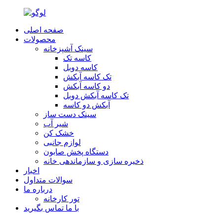
صفحه اصلی
محصولات
سینک آشپزخانه
کاسه تک
کاسه دوبل
تک کاسه آبکش
دو کاسه آبکش
تک کاسه آبکش دوبل
آبکش دو کاسه
سینک دست ساز
شير آب
خشک کن
لوازم جانبی
دستگاه پخش صابون
ذخیره سازی و سازماندهی خانه
اخبار
سوالات متداول
درباره ما
تور کارخانه
با ما تماس بگیرید