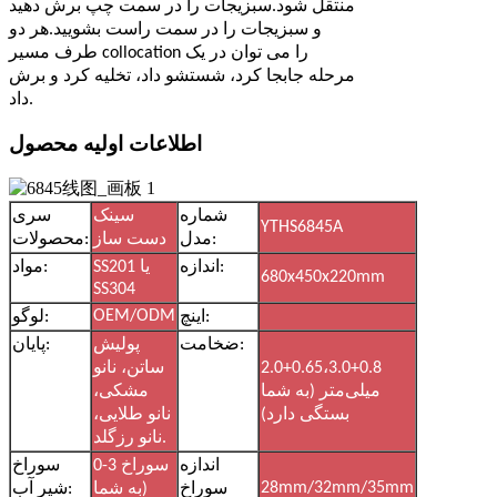
منتقل شود.سبزیجات را در سمت چپ برش دهید
و سبزیجات را در سمت راست بشویید.هر دو
طرف مسیر collocation را می توان در یک
مرحله جابجا کرد، شستشو داد، تخلیه کرد و برش
داد.
اطلاعات اولیه محصول
شماره
سینک
سری
YTHS6845A
مدل:
دست ساز
محصولات:
اندازه:
SS201 یا
مواد:
680x450x220mm
SS304
OEM/ODM
اینچ:
لوگو:
ضخامت:
پولیش
پایان:
2.0+0.65،3.0+0.8
ساتن، نانو
میلی‌متر (به شما
مشکی،
بستگی دارد)
نانو طلایی،
نانو رزگلد.
اندازه
3 سوراخ
-
0
سوراخ
28mm/32mm/35mm
سوراخ
(به شما
شیر آب: