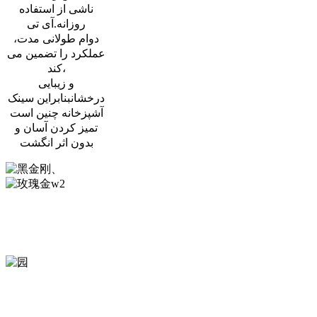
ناشی از استفاده
روزانه.آی تی
دوام طولانی مدت،
عملکرد را تضمین می
کند،
و زیبایی
درخشانبنابراین سینک
آشپزخانه چنین است
تمیز کردن آسان و
بدون اثر انگشت
نانو مشکی
نانو رزگلد
شما
می
توان