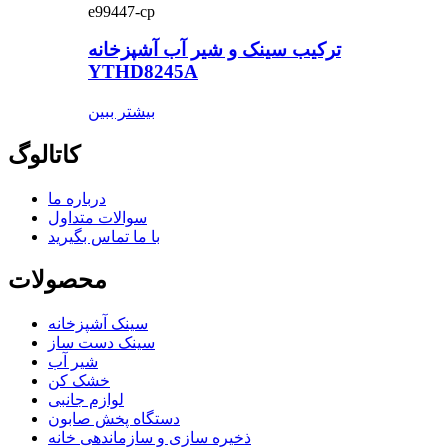
e99447-cp
ترکیب سینک و شیر آب آشپزخانه
YTHD8245A
بیشتر ببین
کاتالوگ
درباره ما
سوالات متداول
با ما تماس بگیرید
محصولات
سینک آشپزخانه
سینک دست ساز
شير آب
خشک کن
لوازم جانبی
دستگاه پخش صابون
ذخیره سازی و سازماندهی خانه