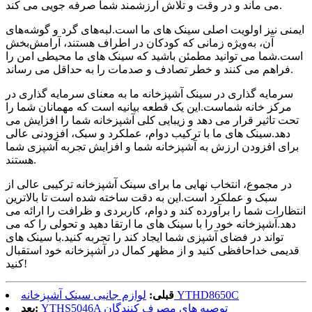
می ماند و در وقت و تلاش ارزشمند شما صرفه جویی می کند.
ایمنی نیز اولویت اصلی سینک های ما است.لبه‌های گرد و گوشه‌های
آن، به‌ویژه زمانی که کودکان در اطراف هستند، آرامش‌بخش
است.شما می توانید مطمئن باشید که سینک های ما محیطی امن را
فراهم می کنند و خطر تصادف و صدمات را به حداقل می رساند.
سرمایه گذاری در سینک آشپزخانه ما به معنای سرمایه گذاری در
مرکز خانه شماست.این یک قطعه بیانیه است که مهمانان شما را
تحت تاثیر قرار می دهد و زیبایی کلی آشپزخانه شما را افزایش می
دهد.سینک های ما با ترکیب دوام، عملکرد و سبک، افزودنی عالی
برای افزودن ارزش به آشپزخانه شما و افزایش تجربه آشپزی شما
هستند.
در مجموع، انتخاب نهایی ما برای سینک آشپزخانه ترکیبی عالی از
سبک و عملکرد است.این به دقت ساخته شده است تا بالاترین
انتظارات شما را برآورده کند و دوام، کاربردی و ظرافت را ارائه می
دهد.آشپزخانه خود را با سینک های ما ارتقا دهید و تحولی را که می
تواند در فضای آشپزی شما ایجاد کند را تجربه کنید.با سینک های
قدیمی خداحافظی کنید و از مظهر کمال در آشپزخانه خود استقبال
کنید!
لوازم جانبی سینک آشپزخانه YTHD8650C
قبلی:
YTHS5046A توصیه های مصرف کنندگان
بعد: