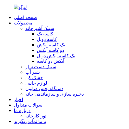
صفحه اصلی
محصولات
سینک آشپزخانه
کاسه تک
کاسه دوبل
تک کاسه آبکش
دو کاسه آبکش
تک کاسه آبکش دوبل
آبکش دو کاسه
سینک دست ساز
شير آب
خشک کن
لوازم جانبی
دستگاه پخش صابون
ذخیره سازی و سازماندهی خانه
اخبار
سوالات متداول
درباره ما
تور کارخانه
با ما تماس بگیرید