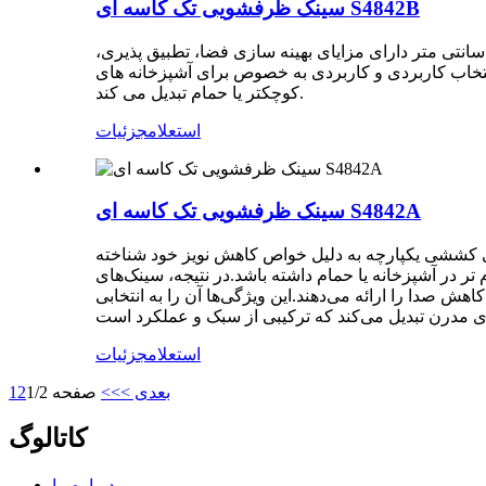
سینک ظرفشویی تک کاسه ای S4842B
جود در انواع مواد، رنگ ها و سبک ها، می تواند مطابق با زیبایی آشپزخانه یا حمام شما سفارشی شود.در نتیجه، سینک 48*42 سانتی متر دارای مزایای بهینه سازی فضا، تطبیق پذیری،
نتخاب کاربردی و کاربردی به خصوص برای آشپزخانه های
کوچکتر یا حمام تبدیل می کند.
استعلام
جزئیات
سینک ظرفشویی تک کاسه ای S4842A
های کششی یکپارچه به دلیل خواص کاهش نویز خود شناخته
در آشپزخانه یا حمام داشته باشد.در نتیجه، سینک‌های
ش صدا را ارائه می‌دهند.این ویژگی‌ها آن را به انتخابی
استعلام
جزئیات
بعدی >
>>
صفحه 1/2
2
1
کاتالوگ
درباره ما