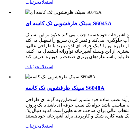
استعلام
جزئیات
سینک ظرفشویی تک کاسه ای S6045A
 آشپزخانه خود هستند جذب می کند.علاوه بر این، سینک
 آب جلوگیری می‌کند و تمیز کردن سریع را تسهیل می‌کند
ر دلهره آور یا کمک حرفه ای لذت ببرند.با طراحی عالی،
حبان خانه و طراحان بیشتری از این وسیله آشپزخانه نوآورانه استقبال می کنند،
استعلام
جزئیات
سینک ظرفشویی تک کاسه S6048A
به راحتی جدا کرد و تمیز کرد و عملی به طراحی سینک می افزاید.علاوه بر این، سینک 6048 به دلیل فرآیند نصب ساده خود متمایز است.این به گونه ای طراحی
یک نصب حرفه ای باشد یا یک پروژه DIY، سینک 6048 به راحتی جا می
آسان است.این یک انتخاب عالی برای صاحب خانه هایی است که به دنبال یک
استعلام
جزئیات