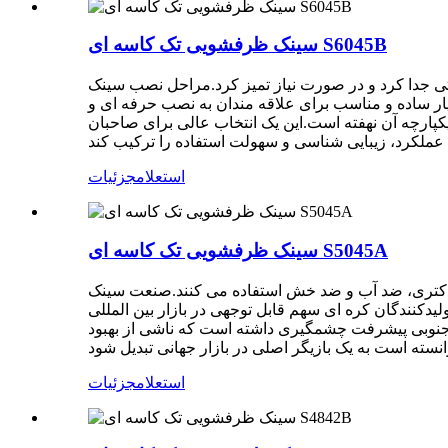
سینک ظرفشویی تک کاسه ای S6045B
تی جدا کرد و در صورت نیاز تمیز کرد.مراحل نصب سینک
اده و مناسب برای علاقه مندان به نصب حرفه ای و DIY می باشد.طراحی جهانی آن به آن اجازه می دهد تا به طور یکپارچه با هر میز آشپزخانه ترکیب شود و آن را به یک انتخاب
ک 6045 در طراحی متفکرانه، دوام و لوازم جانبی یکپارچه آن نهفته است.این یک انتخاب عالی برای صاحبان
استعلام
جزئیات
سینک ظرفشویی تک کاسه ای S5045A
 باکتری، ضد آب و ضد خش استفاده می کنند.صنعت سینک
دکنندگان کره ای سهم قابل توجهی در بازار بین المللی
ه جنوبی پیشرفت چشمگیری داشته است که ناشی از بهبود
استعلام
جزئیات