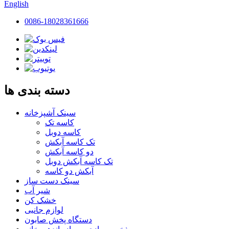
English
0086-18028361666
دسته بندی ها
سینک آشپزخانه
کاسه تک
کاسه دوبل
تک کاسه آبکش
دو کاسه آبکش
تک کاسه آبکش دوبل
آبکش دو کاسه
سینک دست ساز
شير آب
خشک کن
لوازم جانبی
دستگاه پخش صابون