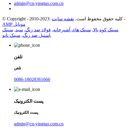
admin@cn-yingtao.com.cn
-
© Copyright - 2010-2023: کلیه حقوق محفوظ است.
نقشه سایت
AMP موبایل
سینک کوه بالا
,
سینک های آشپزخانه
,
فولاد ضد زنگ
,
سبد
,
سینک
,
استیل ضد زنگ
,
سینک نانو
تلفن
تلفن
0086-18028361666
پست الکترونیک
پست الکترونیک
admin@cn-yingtao.com.cn