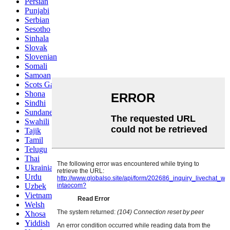
Persian
Punjabi
Serbian
Sesotho
Sinhala
Slovak
Slovenian
Somali
Samoan
Scots Gaelic
Shona
Sindhi
Sundanese
Swahili
Tajik
Tamil
Telugu
Thai
Ukrainian
Urdu
Uzbek
Vietnamese
Welsh
Xhosa
Yiddish