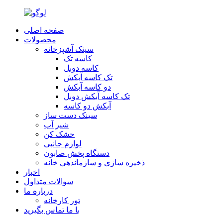
صفحه اصلی
محصولات
سینک آشپزخانه
کاسه تک
کاسه دوبل
تک کاسه آبکش
دو کاسه آبکش
تک کاسه آبکش دوبل
آبکش دو کاسه
سینک دست ساز
شير آب
خشک کن
لوازم جانبی
دستگاه پخش صابون
ذخیره سازی و سازماندهی خانه
اخبار
سوالات متداول
درباره ما
تور کارخانه
با ما تماس بگیرید