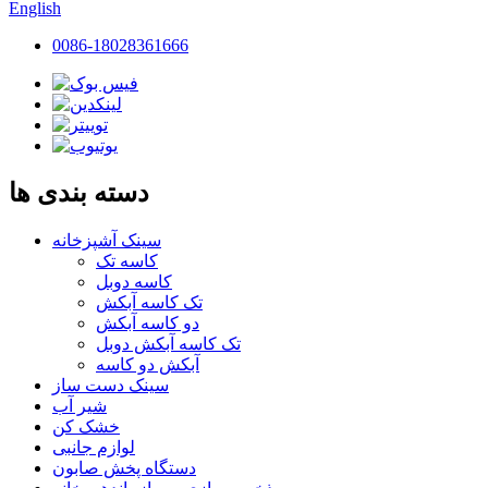
English
0086-18028361666
دسته بندی ها
سینک آشپزخانه
کاسه تک
کاسه دوبل
تک کاسه آبکش
دو کاسه آبکش
تک کاسه آبکش دوبل
آبکش دو کاسه
سینک دست ساز
شير آب
خشک کن
لوازم جانبی
دستگاه پخش صابون