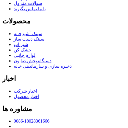
سوالات متداول
با ما تماس بگیرید
محصولات
سینک آشپزخانه
سینک دست ساز
شير آب
خشک کن
لوازم جانبی
دستگاه پخش صابون
ذخیره سازی و سازماندهی خانه
اخبار
اخبار شرکت
اخبار محصول
مشاوره ها
0086-18028361666