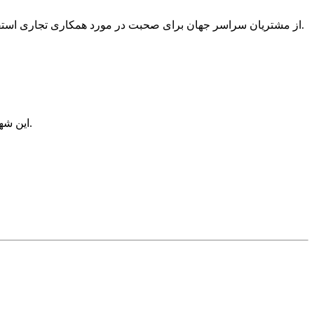
از مشتریان سراسر جهان برای صحبت در مورد همکاری تجاری استقبال کنید. سینک های ما در آسیای جنوب شرقی، شرق میانه، آفریقا، آمریکای جنوبی، آمریکای مرکزی، اروپای شرقی و غیره محبوب هستند.
این شهر در شهر دانگ فنگ، شهر ژونگشان، استان گوانگدونگ، چین واقع شده است و تا ایستگاه راه آهن جنوبی گوانگژو حدود 35 دقیقه فاصله دارد.