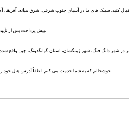
T/T;30٪ پیش پرداخت پس از تأیید سفارش، 70٪ موجودی قبل از حمل و نقل پرداخت می شود.
خوشحالم که به شما خدمت می کنم. لطفاً آدرس هتل خود را به من بگویید، سپس با راننده هماهنگ می کنیم تا شما را تحویل بگیرد.