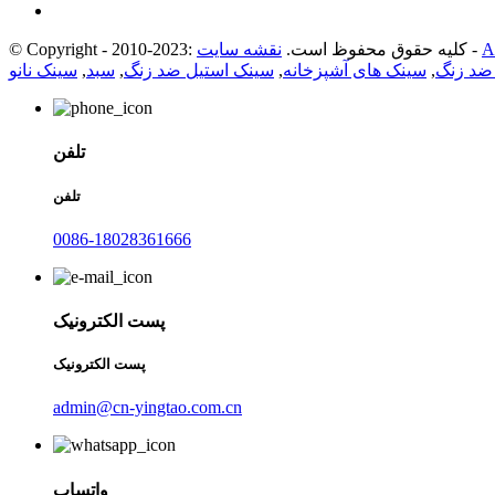
-
© Copyright - 2010-2023: کلیه حقوق محفوظ است.
نقشه سایت
 ضد زنگ
,
سینک های آشپزخانه
,
سینک استیل ضد زنگ
,
سبد
,
سینک نانو
تلفن
تلفن
0086-18028361666
پست الکترونیک
پست الکترونیک
admin@cn-yingtao.com.cn
واتساپ