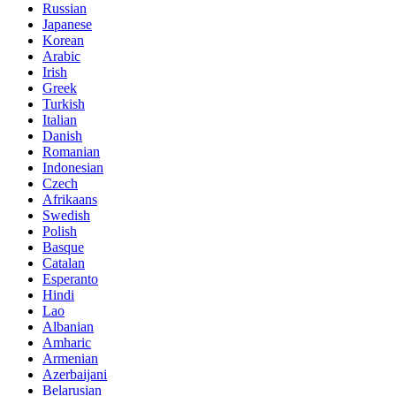
Russian
Japanese
Korean
Arabic
Irish
Greek
Turkish
Italian
Danish
Romanian
Indonesian
Czech
Afrikaans
Swedish
Polish
Basque
Catalan
Esperanto
Hindi
Lao
Albanian
Amharic
Armenian
Azerbaijani
Belarusian