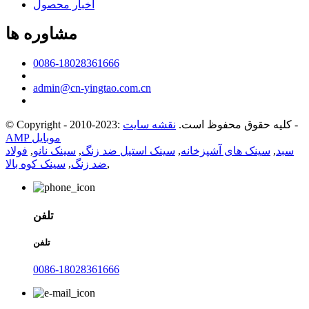
اخبار محصول
مشاوره ها
0086-18028361666
admin@cn-yingtao.com.cn
-
© Copyright - 2010-2023: کلیه حقوق محفوظ است.
نقشه سایت
AMP موبایل
سبد
,
سینک های آشپزخانه
,
سینک استیل ضد زنگ
,
سینک نانو
,
فولاد
,
ضد زنگ
,
سینک کوه بالا
تلفن
تلفن
0086-18028361666