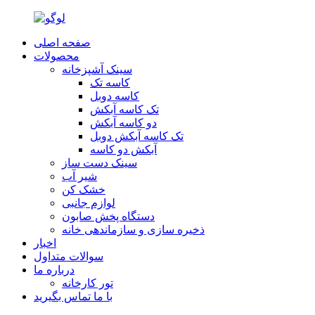
صفحه اصلی
محصولات
سینک آشپزخانه
کاسه تک
کاسه دوبل
تک کاسه آبکش
دو کاسه آبکش
تک کاسه آبکش دوبل
آبکش دو کاسه
سینک دست ساز
شير آب
خشک کن
لوازم جانبی
دستگاه پخش صابون
ذخیره سازی و سازماندهی خانه
اخبار
سوالات متداول
درباره ما
تور کارخانه
با ما تماس بگیرید