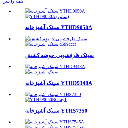
همه را ببین
سینک آشپزخانه YTHD9050A
سینک ظرفشویی حوضه کشش
سینک آشپزخانه YTHD9348A
سینک آشپزخانه YTHS7350