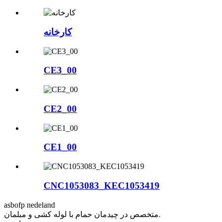
کارخانه
CE3_00
CE2_00
CE1_00
CNC1053083_KEC1053419
asbofp nedeland
متخصص در چیدمان حمام با لوله کشی و مبلمان.